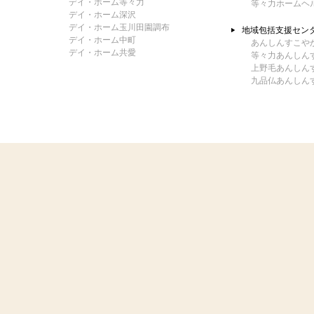
デイ・ホーム等々力
等々力ホームヘ
デイ・ホーム深沢
デイ・ホーム玉川田園調布
地域包括支援セン
デイ・ホーム中町
あんしんすこや
デイ・ホーム共愛
等々力あんしん
上野毛あんしん
九品仏あんしん