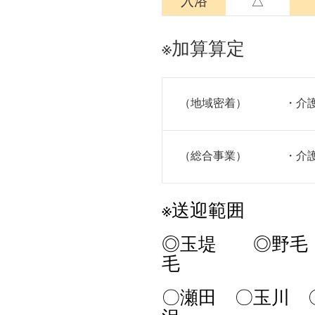
入浴
△
※加算算定
（地域密着）
・介
（総合事業）
・介
※送迎範囲
◎玉堤 ◎野
毛
〇瀬田 〇玉川 