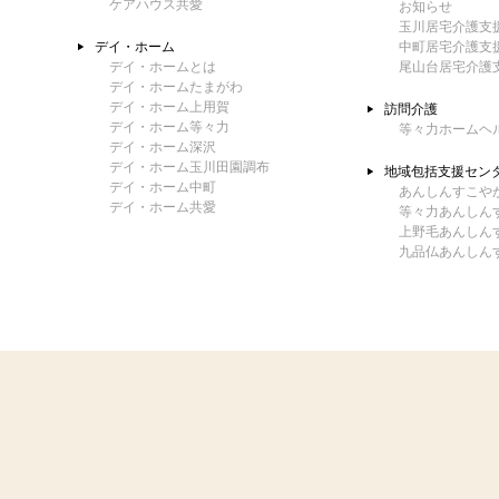
ケアハウス共愛
お知らせ
玉川居宅介護支
デイ・ホーム
中町居宅介護支
デイ・ホームとは
尾山台居宅介護
デイ・ホームたまがわ
デイ・ホーム上用賀
訪問介護
デイ・ホーム等々力
等々力ホームヘ
デイ・ホーム深沢
デイ・ホーム玉川田園調布
地域包括支援セン
デイ・ホーム中町
あんしんすこや
デイ・ホーム共愛
等々力あんしん
上野毛あんしん
九品仏あんしん