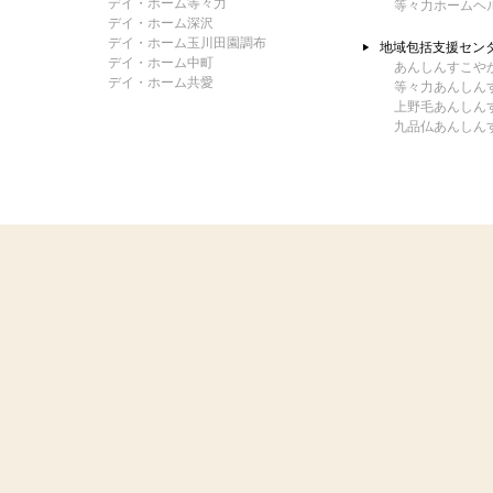
デイ・ホーム等々力
等々力ホームヘ
デイ・ホーム深沢
デイ・ホーム玉川田園調布
地域包括支援セン
デイ・ホーム中町
あんしんすこや
デイ・ホーム共愛
等々力あんしん
上野毛あんしん
九品仏あんしん