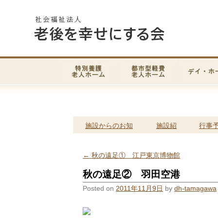
施設からのお知
施設紹
行事
らせ
介
定
←
秋の遠足① 江戸東京博物館
秋の遠足② 羽田空港
Posted on
2011年11月9日
by
dh-tamagawa