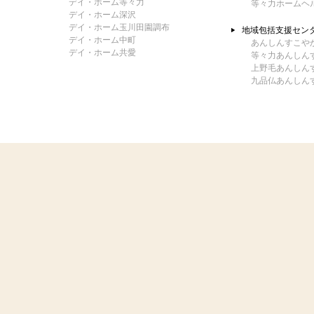
デイ・ホーム等々力
等々力ホームヘ
デイ・ホーム深沢
デイ・ホーム玉川田園調布
地域包括支援セン
デイ・ホーム中町
あんしんすこや
デイ・ホーム共愛
等々力あんしん
上野毛あんしん
九品仏あんしん